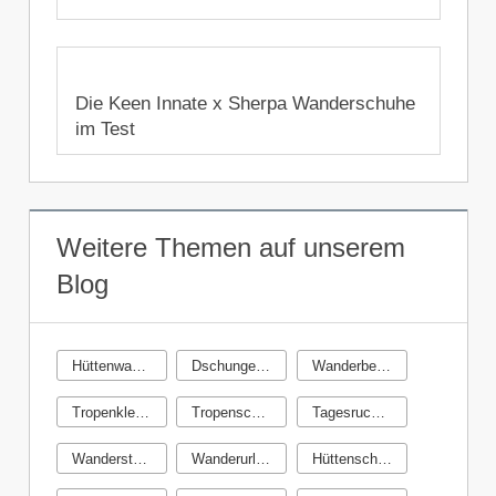
13. Januar 2020
Die Keen Innate x Sherpa Wanderschuhe
im Test
9. November 2019
Weitere Themen auf unserem
Blog
Hüttenwandern
Dschungeltrekking
Wanderbekleidung
Tropenkleidung
Tropenschlafsack
Tagesrucksack Test
Wanderstöcke Test
Wanderurlaub Madeira
Hüttenschlafsack