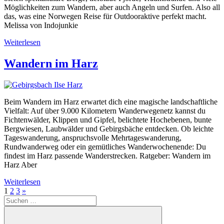
Möglichkeiten zum Wandern, aber auch Angeln und Surfen. Also all
das, was eine Norwegen Reise für Outdooraktive perfekt macht.
Melissa von Indojunkie
Weiterlesen
Wandern im Harz
Beim Wandern im Harz erwartet dich eine magische landschaftliche
Vielfalt: Auf über 9.000 Kilometern Wanderwegenetz kannst du
Fichtenwälder, Klippen und Gipfel, belichtete Hochebenen, bunte
Bergwiesen, Laubwälder und Gebirgsbäche entdecken. Ob leichte
Tageswanderung, anspruchsvolle Mehrtageswanderung,
Rundwanderweg oder ein gemütliches Wanderwochenende: Du
findest im Harz passende Wanderstrecken. Ratgeber: Wandern im
Harz Aber
Weiterlesen
Seitennummerierung
Nächste
1
2
3
»
Suchen
Beiträge
der
nach:
Beiträge