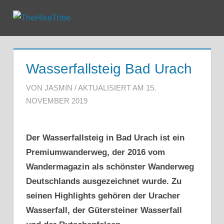
Zum
Inhalt
Menu
TheHikeTribe
springen
Wasserfallsteig Bad Urach
VON JASMIN / AKTUALISIERT AM 15.
NOVEMBER 2019
Der Wasserfallsteig in Bad Urach ist ein
Premiumwanderweg, der 2016 vom
Wandermagazin als schönster Wanderweg
Deutschlands ausgezeichnet wurde. Zu
seinen Highlights gehören der Uracher
Wasserfall, der Gütersteiner Wasserfall