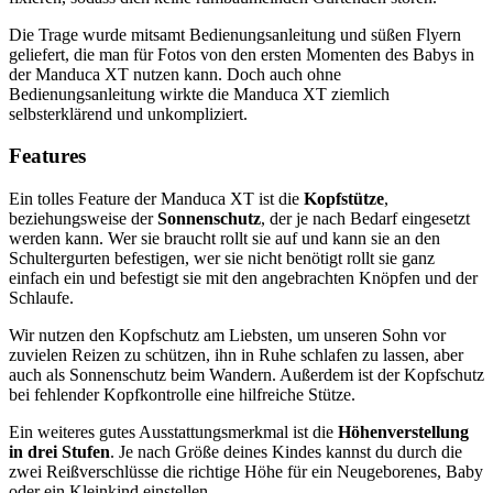
Die Trage wurde mitsamt Bedienungsanleitung und süßen Flyern
geliefert, die man für Fotos von den ersten Momenten des Babys in
der Manduca XT nutzen kann. Doch auch ohne
Bedienungsanleitung wirkte die Manduca XT ziemlich
selbsterklärend und unkompliziert.
Features
Ein tolles Feature der Manduca XT ist die
Kopfstütze
,
beziehungsweise der
Sonnenschutz
, der je nach Bedarf eingesetzt
werden kann. Wer sie braucht rollt sie auf und kann sie an den
Schultergurten befestigen, wer sie nicht benötigt rollt sie ganz
einfach ein und befestigt sie mit den angebrachten Knöpfen und der
Schlaufe.
Wir nutzen den Kopfschutz am Liebsten, um unseren Sohn vor
zuvielen Reizen zu schützen, ihn in Ruhe schlafen zu lassen, aber
auch als Sonnenschutz beim Wandern. Außerdem ist der Kopfschutz
bei fehlender Kopfkontrolle eine hilfreiche Stütze.
Ein weiteres gutes Ausstattungsmerkmal ist die
Höhenverstellung
in drei Stufen
. Je nach Größe deines Kindes kannst du durch die
zwei Reißverschlüsse die richtige Höhe für ein Neugeborenes, Baby
oder ein Kleinkind einstellen.