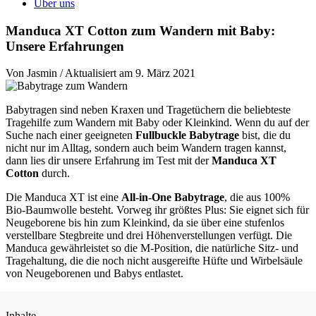
Über uns
Manduca XT Cotton zum Wandern mit Baby:
Unsere Erfahrungen
Von Jasmin / Aktualisiert am 9. März 2021
Babytragen sind neben Kraxen und Tragetüchern die beliebteste
Tragehilfe zum Wandern mit Baby oder Kleinkind. Wenn du auf der
Suche nach einer geeigneten
Fullbuckle Babytrage
bist, die du
nicht nur im Alltag, sondern auch beim Wandern tragen kannst,
dann lies dir unsere Erfahrung im Test mit der
Manduca XT
Cotton
durch.
Die Manduca XT ist eine
All-in-One Babytrage
, die aus 100%
Bio-Baumwolle besteht. Vorweg ihr größtes Plus: Sie eignet sich für
Neugeborene bis hin zum Kleinkind, da sie über eine stufenlos
verstellbare Stegbreite und drei Höhenverstellungen verfügt. Die
Manduca gewährleistet so die M-Position, die natürliche Sitz- und
Tragehaltung, die die noch nicht ausgereifte Hüfte und Wirbelsäule
von Neugeborenen und Babys entlastet.
Inhalte