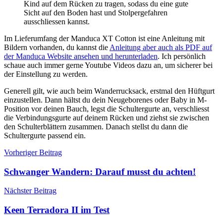
Kind auf dem Rücken zu tragen, sodass du eine gute
Sicht auf den Boden hast und Stolpergefahren
ausschliessen kannst.
Im Lieferumfang der Manduca XT Cotton ist eine Anleitung mit
Bildern vorhanden, du kannst die
Anleitung aber auch als PDF auf
der Manduca Website ansehen und herunterladen
. Ich persönlich
schaue auch immer gerne Youtube Videos dazu an, um sicherer bei
der Einstellung zu werden.
Generell gilt, wie auch beim Wanderrucksack, erstmal den Hüftgurt
einzustellen. Dann hältst du dein Neugeborenes oder Baby in M-
Position vor deinen Bauch, legst die Schultergurte an, verschliesst
die Verbindungsgurte auf deinem Rücken und ziehst sie zwischen
den Schulterblättern zusammen. Danach stellst du dann die
Schultergurte passend ein.
Beitragsnavigation
Outdoor-
Vorheriger Beitrag
Ausrüstung
Outdoor-
Schwanger Wandern: Darauf musst du achten!
Ausrüstung
Testberichte
Nächster Beitrag
Keen Terradora II im Test