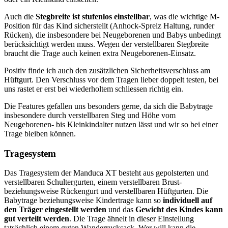
Auch die
Stegbreite ist stufenlos einstellbar
, was die wichtige M-
Position für das Kind sicherstellt (Anhock-Spreiz Haltung, runder
Rücken), die insbesondere bei Neugeborenen und Babys unbedingt
berücksichtigt werden muss. Wegen der verstellbaren Stegbreite
braucht die Trage auch keinen extra Neugeborenen-Einsatz.
Positiv finde ich auch den zusätzlichen Sicherheitsverschluss am
Hüftgurt. Den Verschluss vor dem Tragen lieber doppelt testen, bei
uns rastet er erst bei wiederholtem schliessen richtig ein.
Die Features gefallen uns besonders gerne, da sich die Babytrage
insbesondere durch verstellbaren Steg und Höhe vom
Neugeborenen- bis Kleinkindalter nutzen lässt und wir so bei einer
Trage bleiben können.
Tragesystem
Das Tragesystem der Manduca XT besteht aus gepolsterten und
verstellbaren Schultergurten, einem verstellbaren Brust-
beziehungsweise Rückengurt und verstellbaren Hüftgurten. Die
Babytrage beziehungsweise Kindertrage kann so
individuell auf
den Träger eingestellt werden
und das
Gewicht des Kindes kann
gut verteilt werden
. Die Trage ähnelt in dieser Einstellung
tatsächlich einem guten Wanderrucksack. Wer will kann die