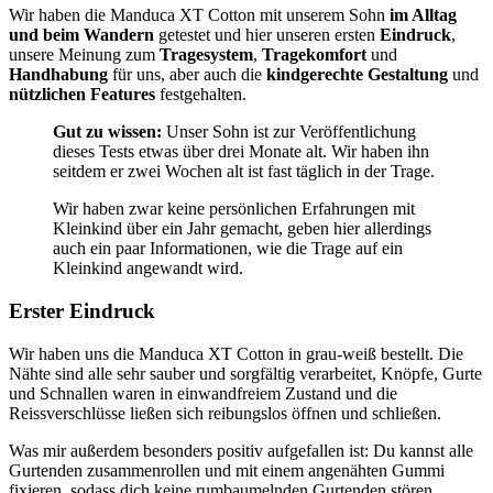
Wir haben die Manduca XT Cotton mit unserem Sohn
im Alltag
und beim Wandern
getestet und hier unseren ersten
Eindruck
,
unsere Meinung zum
Tragesystem
,
Tragekomfort
und
Handhabung
für uns, aber auch die
kindgerechte Gestaltung
und
nützlichen Features
festgehalten.
Gut zu wissen:
Unser Sohn ist zur Veröffentlichung
dieses Tests etwas über drei Monate alt. Wir haben ihn
seitdem er zwei Wochen alt ist fast täglich in der Trage.
Wir haben zwar keine persönlichen Erfahrungen mit
Kleinkind über ein Jahr gemacht, geben hier allerdings
auch ein paar Informationen, wie die Trage auf ein
Kleinkind angewandt wird.
Erster Eindruck
Wir haben uns die Manduca XT Cotton in grau-weiß bestellt. Die
Nähte sind alle sehr sauber und sorgfältig verarbeitet, Knöpfe, Gurte
und Schnallen waren in einwandfreiem Zustand und die
Reissverschlüsse ließen sich reibungslos öffnen und schließen.
Was mir außerdem besonders positiv aufgefallen ist: Du kannst alle
Gurtenden zusammenrollen und mit einem angenähten Gummi
fixieren, sodass dich keine rumbaumelnden Gurtenden stören.