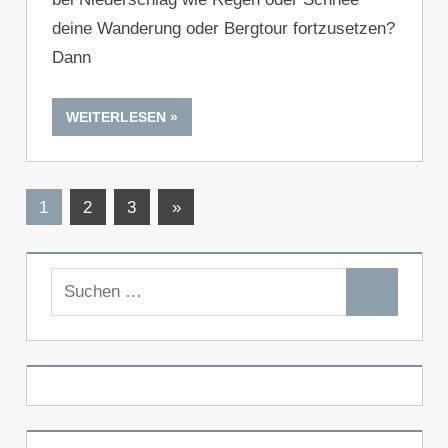
deine Wanderung oder Bergtour fortzusetzen?
Dann
WEITERLESEN
Seitennummerierung
Nächste
1
2
3
»
Beiträge
der
Beiträge
Suchen
Suchen
nach: