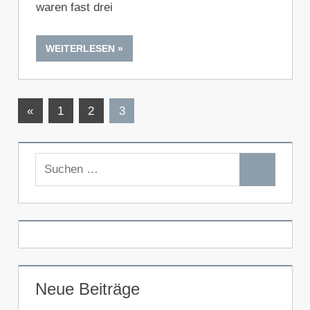
waren fast drei
WEITERLESEN
Seitennummerierung
Vorherige
«
1
2
3
Beiträge
der
Beiträge
Suchen
Suchen
nach:
Neue Beiträge