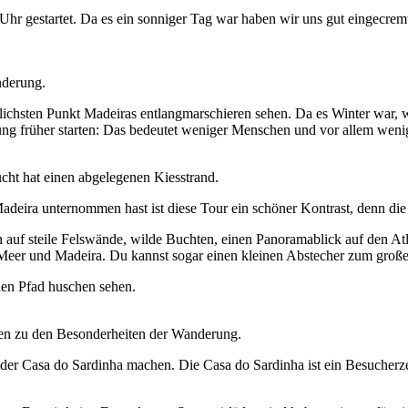
r gestartet. Da es ein sonniger Tag war haben wir uns gut eingecrem
nderung.
lichsten Punkt Madeiras entlangmarschieren sehen. Da es Winter war
ng früher starten: Das bedeutet weniger Menschen und vor allem weni
cht hat einen abgelegenen Kiesstrand.
ira unternommen hast ist diese Tour ein schöner Kontrast, denn die La
 auf steile Felswände, wilde Buchten, einen Panoramablick auf den A
 Meer und Madeira. Du kannst sogar einen kleinen Abstecher zum groß
den Pfad huschen sehen.
ren zu den Besonderheiten der Wanderung.
der Casa do Sardinha machen. Die Casa do Sardinha ist ein Besucherz