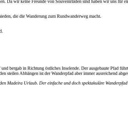
den. Da wir keine Freunde von Souvenirläden sind haben wir uns für ei
schieden, die die Wanderung zum Rundwanderweg macht.
d.
 bergab in Richtung östliches Inselende. Der ausgebaute Pfad führt h
 den steilen Abhängen ist der Wanderpfad aber immer ausreichend abges
en Madeira Urlaub. Der einfache und doch spektakuläre Wanderpfad zei