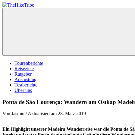
Zum
Inhalt
TheHikeTribe
Wanderblog:
springen
Outdoor-
und
Trekkingabenteuer
Menu
Tourenberichte
Reiseziele
Ratgeber
Ausrüstung
Testberichte
Über uns
Ponta de São Lourenço: Wandern am Ostkap Madei
Von Jasmin / Aktualisiert am 28. März 2019
Ein Highlight unserer Madeira Wanderreise war die Ponta de Sã
Inseln und sogar Porto Santo sind gute Gründe diese Wanderung