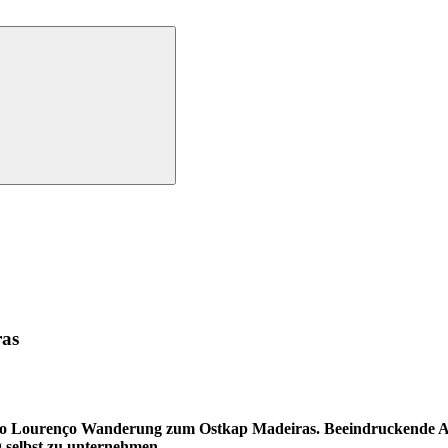
ras
o Lourenço Wanderung zum Ostkap Madeiras. Beeindruckende Aussic
 selbst zu unternehmen.