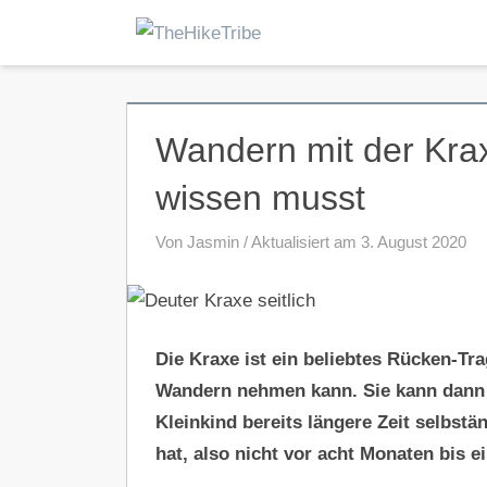
Zum
Inhalt
Wanderblog:
TheHikeTribe
Outdoor-
springen
und
Trekkingabenteuer
Wandern mit der Kra
wissen musst
Von Jasmin / Aktualisiert am 3. August 2020
Die Kraxe ist ein beliebtes Rücken-Tr
Wandern nehmen kann. Sie kann dann
Kleinkind bereits längere Zeit selbstä
hat, also nicht vor acht Monaten bis ei