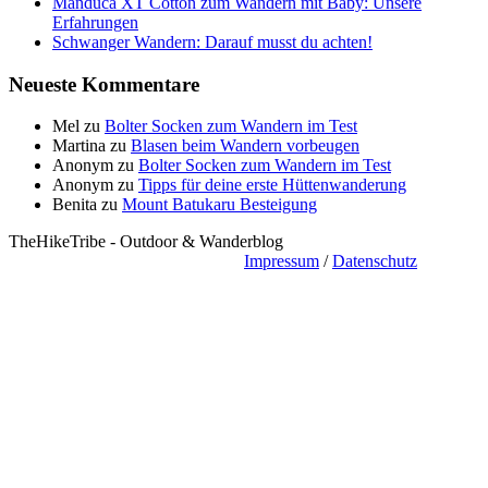
Manduca XT Cotton zum Wandern mit Baby: Unsere
Erfahrungen
Schwanger Wandern: Darauf musst du achten!
Neueste Kommentare
Mel
zu
Bolter Socken zum Wandern im Test
Martina
zu
Blasen beim Wandern vorbeugen
Anonym
zu
Bolter Socken zum Wandern im Test
Anonym
zu
Tipps für deine erste Hüttenwanderung
Benita
zu
Mount Batukaru Besteigung
TheHikeTribe - Outdoor & Wanderblog
Impressum
/
Datenschutz