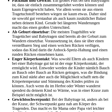
Packmaß und Gewicht
: Ein großes Plus bei den Babytragen
ist, dass sie einfach zusammengefaltet werden können und
kaum Eigengewicht haben. Vor allem wenn sie aus einem
Tragetuchstoff bestehen wiegen sie kaum etwas. Daher sind
sie sowohl gut verstaubar als auch kaum zusätzlicher Balast
neben deinem Kind. Gerade bei längeren Wanderungen
macht das einen großen Unterschied.
Ab Geburt einsetzbar
: Die meisten Tragehilfen wie
Tragetücher und Babytragen sind bereits ab der Geburt zum
Wandern einsetzbar. Voraussetzung ist, dass sie über einen
verstellbaren Steg und einen weichen Rücken verfügen,
sodass das Kind darin die Anhock-Spreiz-Haltung und einen
runden Rücken einnehmen kann.
Enger Körperkontakt
: Was sowohl Eltern als auch Kindern
bei einer Babytrage gut tut ist der enge Körperkontakt, der
ermöglicht wird. Entweder werden die Kinder nämlich Bauch
an Bauch oder Bauch an Rücken getragen, was die Bindung
zum Kind stärkt aber auch die Möglichkeit schafft stets die
Körpertemperatur und Stimmung des Kindes prüfen zu
können. Auch wenn du im Herbst oder Winter wanderst
spendest du deinem Kind so Wärme, was in einer Kraxe zum
Beispiel nicht möglich ist.
Gewichtsschwerpunkt
: Bei der Babytrage ist, anders als bei
der Kraxe, der Schwerpunkt ganz nah am Körper des
Tragenden. Das macht es für Mama oder Papa viel leichter