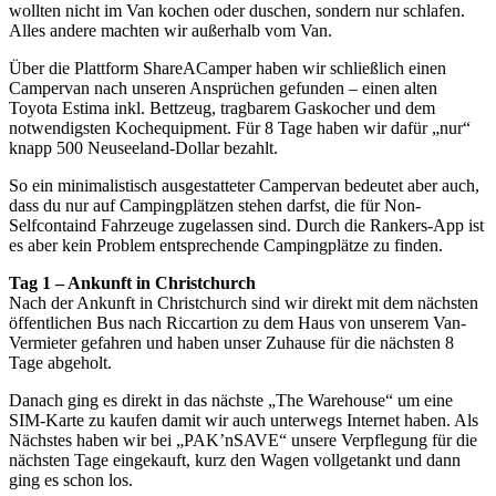
wollten nicht im Van kochen oder duschen, sondern nur schlafen.
Alles andere machten wir außerhalb vom Van.
Über die Plattform ShareACamper haben wir schließlich einen
Campervan nach unseren Ansprüchen gefunden – einen alten
Toyota Estima inkl. Bettzeug, tragbarem Gaskocher und dem
notwendigsten Kochequipment. Für 8 Tage haben wir dafür „nur“
knapp 500 Neuseeland-Dollar bezahlt.
So ein minimalistisch ausgestatteter Campervan bedeutet aber auch,
dass du nur auf Campingplätzen stehen darfst, die für Non-
Selfcontaind Fahrzeuge zugelassen sind. Durch die Rankers-App ist
es aber kein Problem entsprechende Campingplätze zu finden.
Tag 1 – Ankunft in Christchurch
Nach der Ankunft in Christchurch sind wir direkt mit dem nächsten
öffentlichen Bus nach Riccartion zu dem Haus von unserem Van-
Vermieter gefahren und haben unser Zuhause für die nächsten 8
Tage abgeholt.
Danach ging es direkt in das nächste „The Warehouse“ um eine
SIM-Karte zu kaufen damit wir auch unterwegs Internet haben. Als
Nächstes haben wir bei „PAK’nSAVE“ unsere Verpflegung für die
nächsten Tage eingekauft, kurz den Wagen vollgetankt und dann
ging es schon los.