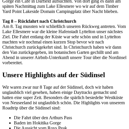
Gorge ein Café in Darfield aufsuchten. Von dort ging es dann am
späten Nachmittag zum Lake Ellesmere wo wir auf dem Timber
Yard Point Lakeside Domain Campingplatz über Nacht blieben.
Tag 8 – Rückfahrt nach Christchurch
Am 8. Tag mussten wir schließlich unseren Rückweg antreten. Vom
Lake Ellesmere war die kleine Hafenstadt Lyttelton unser nächstes
Ziel. Die Fahrt entlang der Küste war sehr schön und in Lyttelton
machten wir nochmal einen kurzen Stop bevor wir nach
Christchurch zurückgekehrt sind. In Christchurch haben wir dann
den Van zurückgegeben, im botanischen Garten gechillt und am
Abend in unserer Airbnb-Unterkunft unsere Tour über die Nordinsel
vorbereitet.
Unsere Highlights auf der Südinsel
Wir waren zwar nur 8 Tage auf der Südinsel, doch wir haben
unglaublich viel gesehen, haben einige Daytracks gemacht und
hatten eine super Zeit. Besonders die spärlich besiedelte Westküste
von Neuseeland ist unglaublich schön. Die Highlights von unserem
Roadtrip über die Südinsel sind:
Die Fahrt über den Arthurs Pass
Baden im Hokitika Gorge
Die Aussicht vom Roys Peak