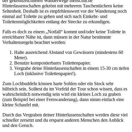
der gekennzeichneten Wanderwege menschliche
Hinterlassenschaften gekrönt mit mehreren Taschentüchern keine
Seltenheit. Deshalb ist es empfehlenswert vor der Wanderung noch
einmal auf Toilette zu gehen und sich nach Einkehr- und
Toilettenmöglichkeiten entlang der Strecke zu erkundigen.
Falls es doch zu einem „Notfall“ kommt und/oder keine Toilette in
erreichbarer Nähe ist, dann müssen in der Natur bestimmte
Verhaltensregeln beachtet werden:
Halte ausreichend Abstand von Gewässern (mindestens 60
Meter).
Benutze kompostierbares Toilettenpapier.
Vergrabe deine Hinterlassenschaften in einem 15-30 cm tiefen
Loch (inklusive Toilettenpapier!).
Zum Lochbuddeln können harte Sohlen oder ein Stock sehr
hilfreich sein. Solltest du im Vorfeld der Tour schon wissen, dass es
wahrscheinlich notwendig sein wird ein kleines Loch zu graben
(zum Beispiel bei einer Fernwanderung), dann nimm einfach eine
kleine Schaufel mit.
Durch das Vergraben deiner Hinterlassenschaften werden diese viel
schneller zersetzt und du ersparst anderen Menschen den Anblick
und den Geruch.