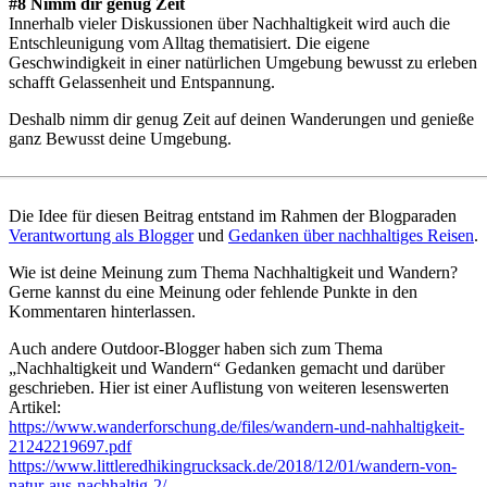
#8 Nimm dir genug Zeit
Innerhalb vieler Diskussionen über Nachhaltigkeit wird auch die
Entschleunigung vom Alltag thematisiert. Die eigene
Geschwindigkeit in einer natürlichen Umgebung bewusst zu erleben
schafft Gelassenheit und Entspannung.
Deshalb nimm dir genug Zeit auf deinen Wanderungen und genieße
ganz Bewusst deine Umgebung.
Die Idee für diesen Beitrag entstand im Rahmen der Blogparaden
Verantwortung als Blogger
und
Gedanken über nachhaltiges Reisen
.
Wie ist deine Meinung zum Thema Nachhaltigkeit und Wandern?
Gerne kannst du eine Meinung oder fehlende Punkte in den
Kommentaren hinterlassen.
Auch andere Outdoor-Blogger haben sich zum Thema
„Nachhaltigkeit und Wandern“ Gedanken gemacht und darüber
geschrieben. Hier ist einer Auflistung von weiteren lesenswerten
Artikel:
https://www.wanderforschung.de/files/wandern-und-nahhaltigkeit-
21242219697.pdf
https://www.littleredhikingrucksack.de/2018/12/01/wandern-von-
natur-aus-nachhaltig-2/