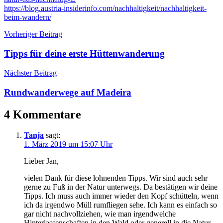
https://blog.austria-insiderinfo.com/nachhaltigkeit/nachhaltigkeit-
beim-wandern/
Beitragsnavigation
Ratgeber
Vorheriger Beitrag
Tipps für deine erste Hüttenwanderung
Nächster Beitrag
Rundwanderwege auf Madeira
4 Kommentare
Tanja
sagt:
1. März 2019 um 15:07 Uhr
Lieber Jan,
vielen Dank für diese lohnenden Tipps. Wir sind auch sehr
gerne zu Fuß in der Natur unterwegs. Da bestätigen wir deine
Tipps. Ich muss auch immer wieder den Kopf schütteln, wenn
ich da irgendwo Müll rumfliegen sehe. Ich kann es einfach so
gar nicht nachvollziehen, wie man irgendwelche
Hinterlassenschaften in den Wald oder generell in die Natur