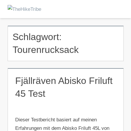
Zum
Inhalt
Menu
TheHikeTribe
springen
Schlagwort:
Tourenrucksack
Fjällräven Abisko Friluft
45 Test
Dieser Testbericht basiert auf meinen
Erfahrungen mit dem Abisko Friluft 45L von